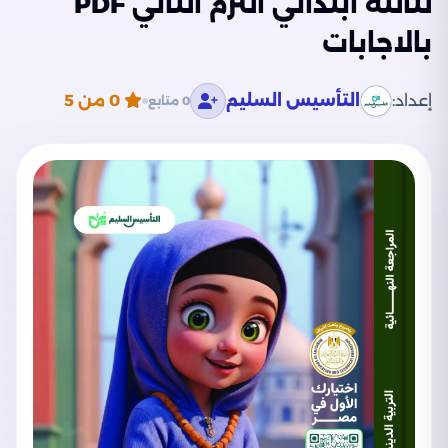
لثالثة ابتدائي الترم الثاني PDF
بالاجابات
إعداد:
التأسيس السليم
0
من 5
0 متابع