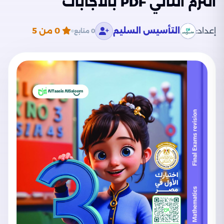
الترم الثاني PDF بالاجابات
إعداد:
التأسيس السليم
0
من 5
0 متابع