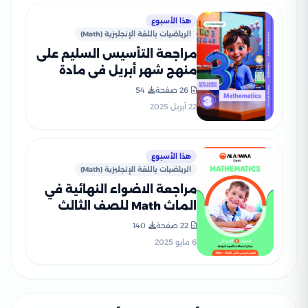
هذا الأسبوع
الرياضيات باللغة الإنجليزية (Math)
مراجعة التأسيس السليم على
منهج شهر أبريل في مادة
الماث Math ثالثة ابتدائي
26 صفحة
54
2025 بصيغة PDF
22 أبريل 2025
هذا الأسبوع
الرياضيات باللغة الإنجليزية (Math)
مراجعة الاضواء النهائية في
الماث Math للصف الثالث
الابتدائي الترم الثاني 2025
22 صفحة
140
PDF بالاجابات
6 مايو 2025