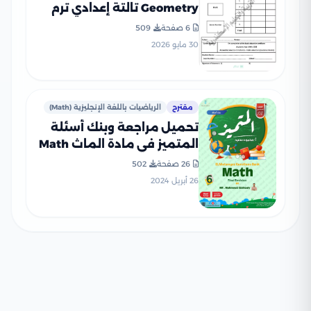
Geometry تالتة إعدادي ترم
ثاني 2026 محافظة
6 صفحة
509
الإسكندرية PDF
30 مايو 2026
مقترح
الرياضيات باللغة الإنجليزية (Math)
تحميل مراجعة وبنك أسئلة
المتميز في مادة الماث Math
الصف السادس الابتدائي الترم
26 صفحة
502
الثاني
26 أبريل 2024