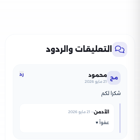
التعليقات والردود
رد
محمود
مح
21 مايو 2026
شكرا لكم
الأدمن
— 21 مايو 2026
عفواً ♥️