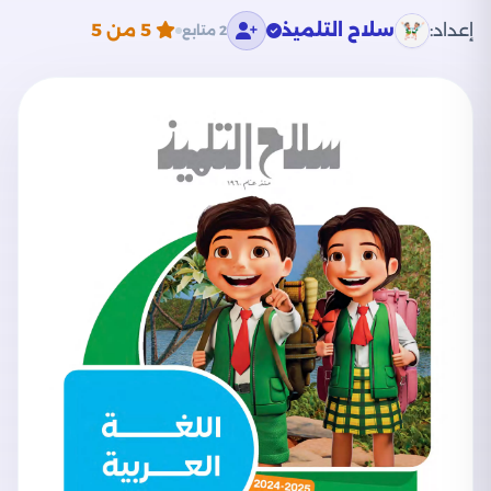
إعداد:
سلاح التلميذ
5
من 5
2 متابع