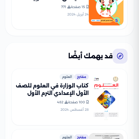
للصف الخامس الابتدائي مع
15 صفحة
771
إجاباتها النموذجية
24 أبريل 2024
قد يهمك أيضًا
مقترح
العلوم
كتاب الوزارة في العلوم للصف
الأول الإعدادي الترم الأول
2025 بصيغة PDF
100 صفحة
482
28 أغسطس 2024
مقترح
العلوم