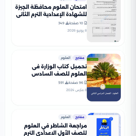
امتحان العلوم محافظة الجيزة
للشهادة الإعدادية الترم الثاني
2026 مع نموذج إجابة مقترح
10 صفحة
349
PDF
8 يونيو 2026
مقترح
العلوم
تحميل كتاب الوزارة فى
العلوم للصف السادس
الابتدائى الترم الثانى 2025
96 صفحة
591
المنهج الجديد بصيغة PDF
8 مارس 2024
مقترح
العلوم
مراجعة الشاطر في العلوم
للصف الأول الاعدادي الترم