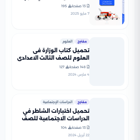
الثاني 2025 PDF بالاجابات
13 صفحة
195
7 مايو 2025
مقترح
العلوم
تحميل كتاب الوزارة فى
العلوم للصف الثالث الاعدادى
2024 بصيغة PDF
148 صفحة
127
4 مارس 2024
مقترح
الدراسات الإجتماعية
تحميل اختبارات الشاطر في
الدراسات الاجتماعية للصف
الخامس الابتدائي الفصل
13 صفحة
104
الدراسي الثاني
22 أبريل 2024