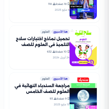
الابتدائي الترم الثاني 2025
18 صفحة
118
PDF بالاجابات
6 مايو 2025
هذا الأسبوع
العلوم
تحميل نماذج اختبارات سلاح
التلميذ في العلوم للصف
الخامس الابتدائي مع إجاباتها
10 صفحة
632
النموذجية
24 أبريل 2024
هذا الأسبوع
العلوم
مراجعة السندباد النهائية في
العلوم للصف الخامس
الابتدائي الترم الثاني PDF
9 صفحة
93
بالاجابات
15 مايو 2025