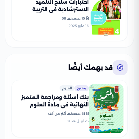
اختبارات سلاح التلميذ
الاسترشادية في التربية
الدينية لرابعة ابتدائي الترم
15 صفحة
58
الثاني PDF بالاجابات
16 مايو 2025
قد يهمك أيضًا
مقترح
العلوم
بنك أسئلة ومراجعة المتميز
النهائية في مادة العلوم
للصف السادس الابتدائي الترم
61 صفحة
أكثر من ألف
الثاني مع الإجابات النموذجية
26 أبريل 2024