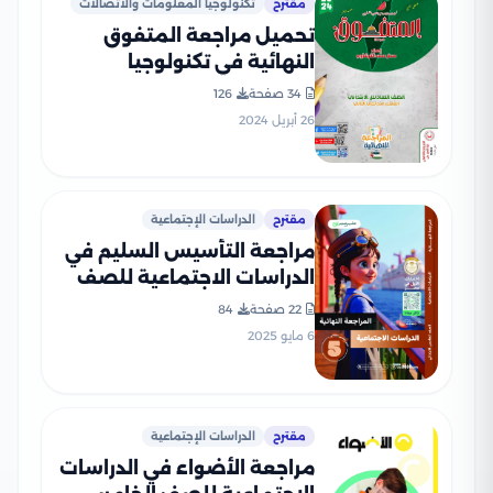
مقترح
تكنولوجيا المعلومات والاتصالات
تحميل مراجعة المتفوق
النهائية في تكنولوجيا
المعلومات للصف السادس
34 صفحة
126
الابتدائي الفصل الدراسي
26 أبريل 2024
الثاني
مقترح
الدراسات الإجتماعية
مراجعة التأسيس السليم في
الدراسات الاجتماعية للصف
الخامس الابتدائي الترم الثاني
22 صفحة
84
2025 PDF بالاجابات
6 مايو 2025
مقترح
الدراسات الإجتماعية
مراجعة الأضواء في الدراسات