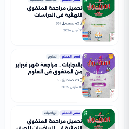
تحميل مراجعة المتفوق
النهائية في الدراسات
الإجتماعية للصف الخامس
42 صفحة
361
الابتدائي الفصل الدراسي
21 أبريل 2024
الثاني
نفس المعلم
العلوم
بالاجابات .. مراجعة شهر فبراير
من المتفوق في العلوم
لخامسه ابتدائي الترم الثاني
20 صفحة
18
2025 بصيغة PDF
10 مارس 2025
نفس المعلم
الرياضيات
تحميل مراجعة المتفوق
النهائية في الرياضيات للصف