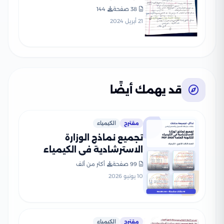
الثانوي
38 صفحة
144
21 أبريل 2024
قد يهمك أيضًا
مقترح
الكيمياء
تجميع نماذج الوزارة
الاسترشادية في الكيمياء
للثانوية العامة 2026 PDF
99 صفحة
أكثر من ألف
10 يونيو 2026
مقترح
الكيمياء