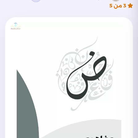
3
من 5