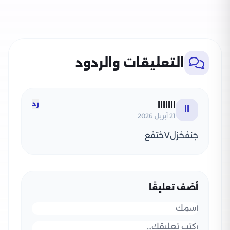
التعليقات والردود
رد
ااااااا
اا
21 أبريل 2026
جنفخزل٧ختفع
أضف تعليقًا