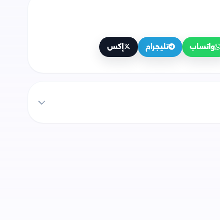
واتساب
تليجرام
إكس