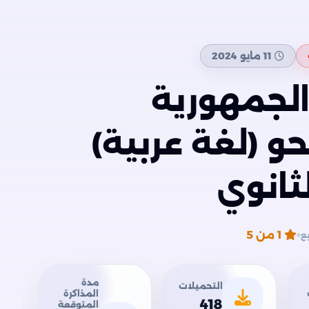
11 مايو 2024
الجمهورية
حو (لغة عربية)
ثانوي
1
من 5
مدة
التحميلات
المذاكرة
418
المتوقعة