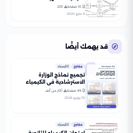
10 صفحة
225
6 مايو 2024
قد يهمك أيضًا
مقترح
الكيمياء
تجميع نماذج الوزارة
الاسترشادية في الكيمياء
للثانوية العامة 2026 PDF
99 صفحة
أكثر من ألف
10 يونيو 2026
مقترح
الكيمياء