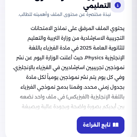
التعليمي
نبذة مختصرة عن محتوى الملف وأهميته للطالب.
يحتوي الملف المرفق على نماذج الامتحانات
التجريبية الاسترشادية من وزارة التربية والتعليم
للثانوية العامة 2025 في مادة الفيزياء باللغة
الإنجليزية Physics، حيث أعلنت الوزارة اليوم عن نشر
نموذجين تجريبيين استرشاديين في الفيزياء بالإنجليزي،
وفي كل يوم يتم نشر نموذجين يومياً لكل مادة
بجدول زمني محدد، وقمنا بدمج نموذجي الفيزياء
باللغة الإنجليزية (الفيزيكس) في ملف واحد نضعه
بين أيديكم بصورة واضحة وبجودة عالية وبصيغة
PDF متاحة للتحميل أو التصفح مجاناًً عبر موقعكم
تابع القراءة
نذاكر
نموذجي امتحان الفيزياء باللغة الإنجليزية Physics