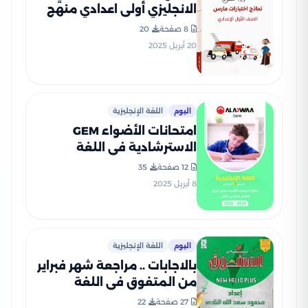
الانجليزي أولى اعدادي منهج
شهر مارس 2025 بصيغة PDF
8 صفحة
20
20 أبريل 2025
اليوم
اللغة الإنجليزية
امتحانات الأضواء GEM
الاسترشادية في اللغة
الانجليزية لأولى إعدادي على
12 صفحة
35
مقرر شهر أبريل 2025 بصيغة
8 أبريل 2025
PDF
اليوم
اللغة الإنجليزية
بالاجابات .. مراجعة شهر فبراير
من المتفوق في اللغة
الإنجليزية نيو هالو بلس لأولى
27 صفحة
22