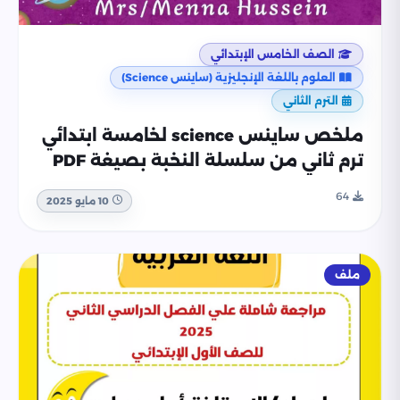
الصف الخامس الإبتدائي
العلوم باللغة الإنجليزية (ساينس Science)
الترم الثاني
ملخص ساينس science لخامسة ابتدائي
ترم ثاني من سلسلة النخبة بصيغة PDF
64
10 مايو 2025
ملف