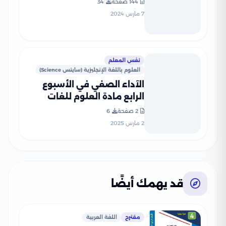
144 صفحة
34
بصيغة PDF
7 مارس 2024
نفس المعلم
العلوم باللغة الإنجليزية (ساينس Science)
الآداء الصفي في الأسبوع
الرابع مادة العلوم للغات
Science للصف الرابع الإبتدائي
2 صفحة
6
الترم الثاني 2025 بصيغة PDF
2 مارس 2025
قد يهمك أيضًا
مقترح
اللغة العربية