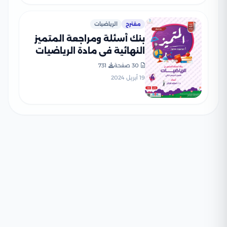
مقترح
الرياضيات
بنك أسئلة ومراجعة المتميز
النهائية في مادة الرياضيات
للصف الرابع الابتدائي ترم ثاني
30 صفحة
731
مع الإجابات النموذجية
19 أبريل 2024