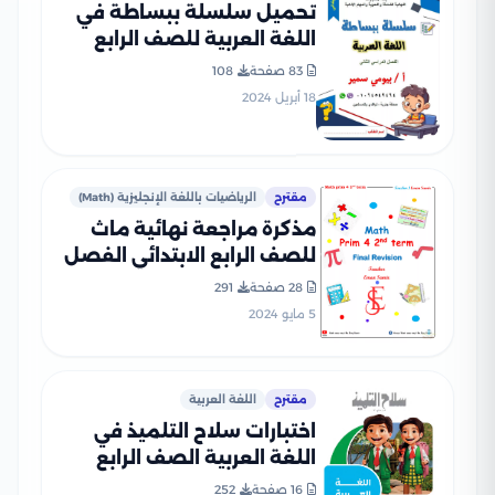
تحميل سلسلة ببساطة في
اللغة العربية للصف الرابع
الابتدائي الترم الثاني من إعداد
83 صفحة
108
أستاذ بيومي سمير
18 أبريل 2024
مقترح
الرياضيات باللغة الإنجليزية (Math)
مذكرة مراجعة نهائية ماث
للصف الرابع الابتدائي الفصل
الدراسي الثاني
28 صفحة
291
5 مايو 2024
مقترح
اللغة العربية
اختبارات سلاح التلميذ في
اللغة العربية الصف الرابع
الابتدائي الترم الثاني PDF
16 صفحة
252