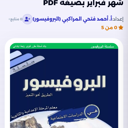
شهر فبراير بصيغة PDF
إعداد:
أ. أحمد فتحي المراكبي (البروفيسور)
0 متابع
0
من 5