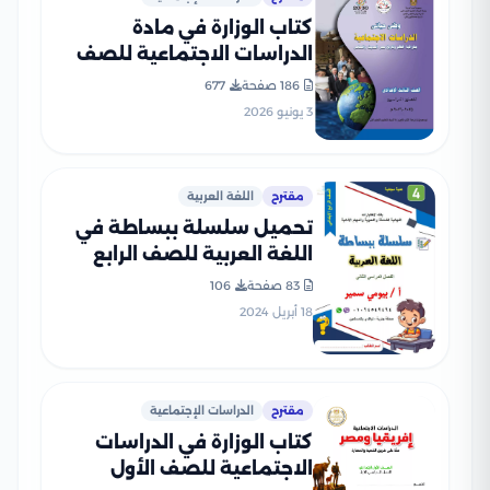
كتاب الوزارة في مادة
الدراسات الاجتماعية للصف
الثالث الإعدادي 2026 بصيغة
186 صفحة
677
PDF
3 يونيو 2026
مقترح
اللغة العربية
تحميل سلسلة ببساطة في
اللغة العربية للصف الرابع
الابتدائي الترم الثاني من إعداد
83 صفحة
106
أستاذ بيومي سمير
18 أبريل 2024
مقترح
الدراسات الإجتماعية
كتاب الوزارة في الدراسات
الاجتماعية للصف الأول