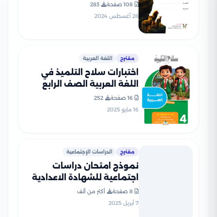
الإعدادي الترم الأول 2025
108 صفحة
283
بصيغة PDF
28 أغسطس 2024
مقترح
اللغة العربية
اختبارات سلاح التلميذ في
اللغة العربية الصف الرابع
الابتدائي الترم الثاني PDF
16 صفحة
252
بالاجابات
16 مايو 2025
مقترح
الدراسات الإجتماعية
نموذج امتحان دراسات
اجتماعية للشهادة الاعدادية
بنظام البوكليت من محافظة
8 صفحة
أكثر من ألف
الشرقية الترم الثاني 2025
7 أبريل 2025
بصيغة PDF