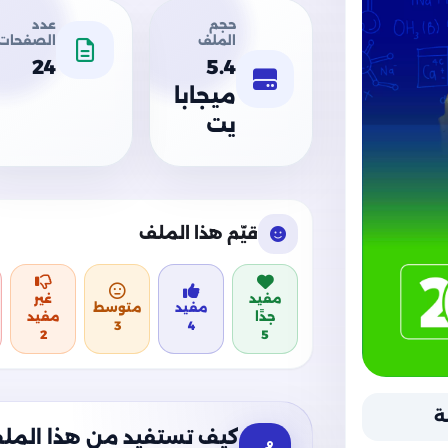
حجم
عدد
الملف
الصفحات
24
5.4
ميجابا
يت
قيّم هذا الملف
مفيد
غير
مفيد
متوسط
جدًا
مفيد
3
4
2
5
ة
كيف تستفيد من هذا المل