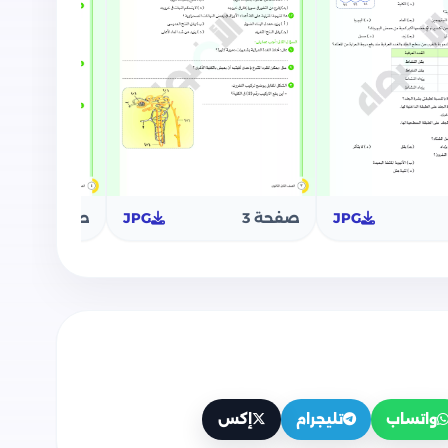
JPG
صفحة 3
JPG
صفحة 4
واتساب
تليجرام
إكس