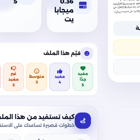
5
0.36
ميجابا
يت
ة
قيّم هذا الملف
مفيد
غير
مفيد
متوسط
جدًا
مفيد
3
4
2
5
كيف تستفيد من هذا المل
خطوات قصيرة تساعدك على الاستفا