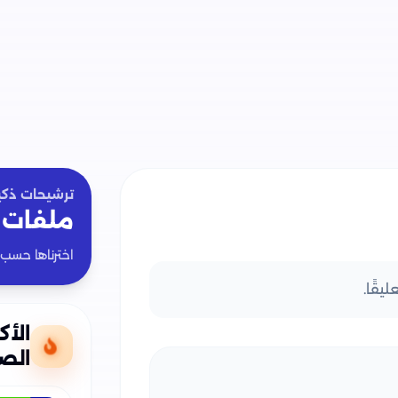
ترشيحات ذكي
ملفات 
اخترناها حسب
يقًا.
الأك
الصف