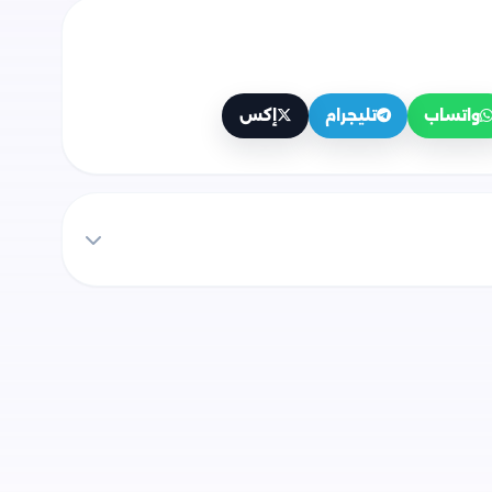
واتساب
تليجرام
إكس