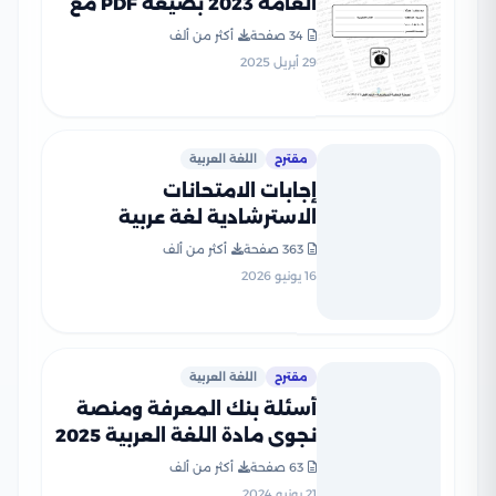
العامة 2023 بصيغة PDF مع
نموذج الإجابة
34 صفحة
أكثر من ألف
29 أبريل 2025
مقترح
اللغة العربية
إجابات الامتحانات
الاسترشادية لغة عربية
للثانوية العامة 2026 PDF
363 صفحة
أكثر من ألف
إعداد الأستاذ رضا الفاروق
16 يونيو 2026
مقترح
اللغة العربية
أسئلة بنك المعرفة ومنصة
نجوى مادة اللغة العربية 2025
بالاجابات
63 صفحة
أكثر من ألف
21 يونيو 2024