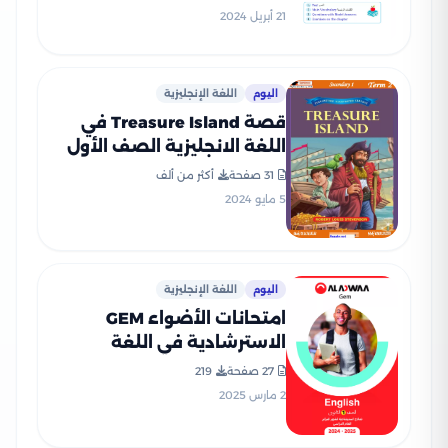
للصف الأول الثانوي
21 أبريل 2024
اليوم
اللغة الإنجليزية
قصة Treasure Island في
اللغة الانجليزية الصف الأول
الثانوي الترم الثاني (نص
31 صفحة
أكثر من ألف
مترجم وأسئلة)
5 مايو 2024
اليوم
اللغة الإنجليزية
امتحانات الأضواء GEM
الاسترشادية في اللغة
الانجليزية لأولى ثانوي مقرر
27 صفحة
219
شهر فبراير 2025 بصيغة PDF
2 مارس 2025