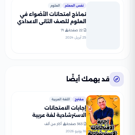
نفس المعلم
العلوم
نماذج امتحانات الأضواء في
العلوم للصف الثاني الاعدادي
الترم الثاني 2024 بصيغة PDF
22 صفحة
71
25 أبريل 2024
قد يهمك أيضًا
مقترح
اللغة العربية
إجابات الامتحانات
الاسترشادية لغة عربية
للثانوية العامة 2026 PDF
363 صفحة
أكثر من ألف
إعداد الأستاذ رضا الفاروق
16 يونيو 2026