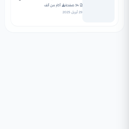
نموذج الإجابة
34 صفحة
أكثر من ألف
29 أبريل 2025