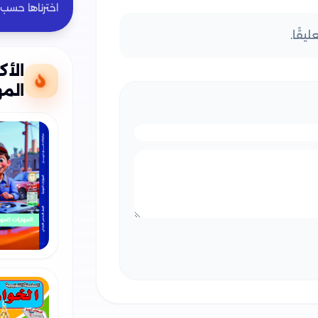
اخترناها حسب
يقًا.
الأك
المه