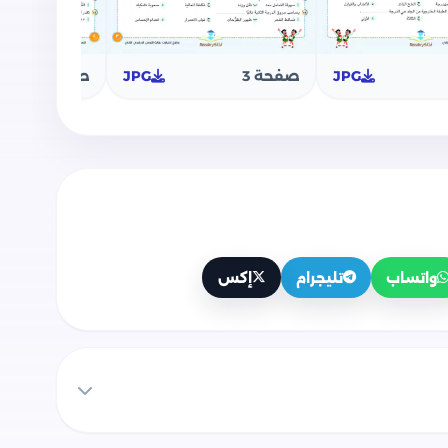
JPG
صفحة 3
JPG
صفحة 4
واتساب
تليجرام
إكس