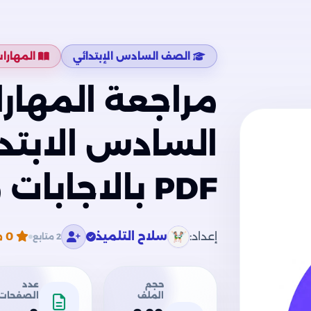
الصف السادس الإبتدائي
المهارا
مراجعة المهار
السادس الابتدائ
PDF بالاجابات من سلاح التلميذ
إعداد:
سلاح التلميذ
0
م
2 متابع
حجم
عدد
الملف
الصفحات