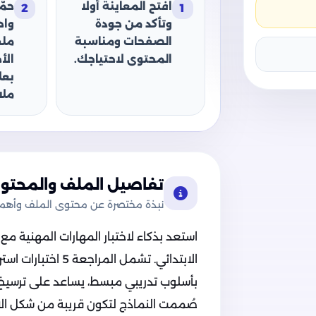
افتح المعاينة أولًا
حمّ
2
1
وتأكد من جودة
وا
الصفحات ومناسبة
ملف
المحتوى لاحتياجك.
الأ
بعل
ملا
تفاصيل الملف والمحتوى
نبذة مختصرة عن محتوى الملف وأهميت
استعد بذكاء لاختبار المهارات المهنية م
الابتدائي. تشمل الم
بأسلوب تدريبي مبسط، يساعد على ترسيخ ا
صُممت النماذج لتكون قريبة من شكل الا