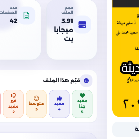
حجم
عدد
الملف
الصفحات
42
3.91
ميجابا
يت
قيّم هذا الملف
مفيد
غير
مفيد
متوسط
جدًا
مفيد
3
4
2
5
ة