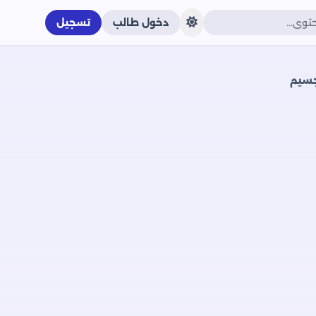
دخول طالب
تسجيل
لجسيم