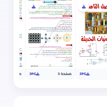
أشباه الموصلات
لة الثنائية (الدايود - المقوم البلوري)
ترانزستور
الكترونيات الرقمية
كافة أجزاء المنهج من أسئلة امتحانات الوزارة
الإلكترونيات الحديثة وأفكار مسائل مميزة.
JPG
صفحة 3
JPG
صفحة 4