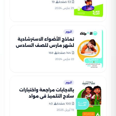
السادس الإبتدائي مع إجاباتها
53 صفحة
19
النموذجية
29 مارس 2024
اليوم
نماذج الأضواء الاسترشادية
لشهر مارس للصف السادس
الابتدائي الترم الثاني بإجاباتها
144 صفحة
168
النموذجية في جميع المواد
22 مارس 2024
اليوم
بالاجابات مراجعة واختبارات
سلاح التلميذ في مواد
سادسة ابتدائي مقرر شهر
100 صفحة
40
ابريل بصيغة PDF
19 أبريل 2025