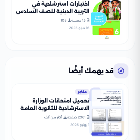
اختبارات استرشادية في
التربية الدينية للصف السادس
الابتدائي الترم الثاني من سلاح
15 صفحة
108
التلميذ PDF بالاجابات
16 مايو 2025
قد يهمك أيضًا
مقترح
تحميل امتحانات الوزارة
الاسترشادية للثانوية العامة
2025 PDF لجميع مواد
2061 صفحة
أكثر من ألف
الشعب عربي ولغات
1 يونيو 2026