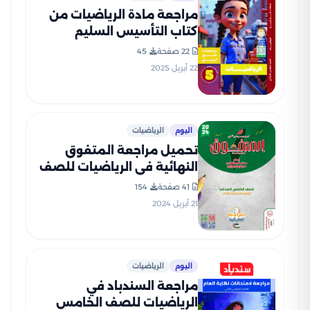
مراجعة مادة الرياضيات من
كتاب التأسيس السليم
لخامسة ابتدائي مقرر شهر
22 صفحة
45
أبريل 2025 بصيغة PDF
22 أبريل 2025
اليوم
الرياضيات
تحميل مراجعة المتفوق
النهائية في الرياضيات للصف
الخامس الابتدائي الفصل
41 صفحة
154
الدراسي الثاني
21 أبريل 2024
اليوم
الرياضيات
مراجعة السندباد في
الرياضيات للصف الخامس