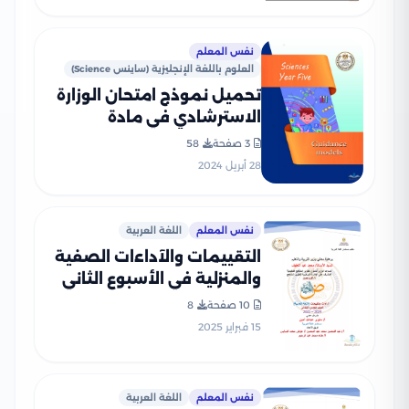
نفس المعلم
العلوم باللغة الإنجليزية (ساينس Science)
تحميل نموذج امتحان الوزارة
الاسترشادي في مادة
الساينس Science للصف
3 صفحة
58
الخامس الابتدائي الترم الثاني
28 أبريل 2024
2024
نفس المعلم
اللغة العربية
التقييمات والآداءات الصفية
والمنزلية في الأسبوع الثاني
في العربي للصف الخامس
10 صفحة
8
الإبتدائي الترم الثاني 2025
15 فبراير 2025
بصيغة PDF
نفس المعلم
اللغة العربية