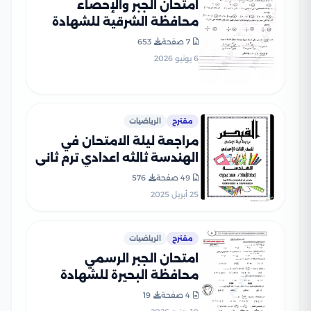
امتحان الجبر والإحصاء
محافظة الشرقية للشهادة
الإعدادية ترم ثاني 2026 PDF
7 صفحة
653
6 يونيو 2026
مقترح
الرياضيات
مراجعة ليلة الامتحان في
الهندسة ثالثه اعدادي ترم ثاني
بصيغة PDF من القيصر
49 صفحة
576
25 أبريل 2025
مقترح
الرياضيات
امتحان الجبر الرسمي
محافظة البحيرة للشهادة
الإعدادية الترم الثاني 2026
4 صفحة
19
PDF لطلاب تالتة إعدادي