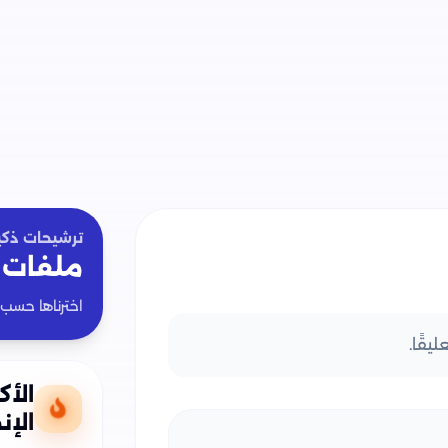
ترشيحات ذكي
ملفات 
اخترناها حسب
يقًا.
الأك
الإن