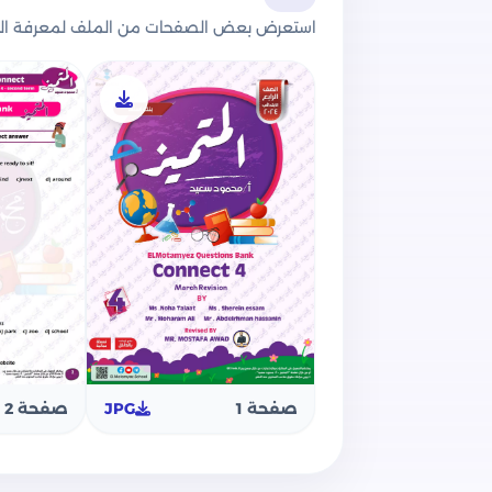
الثاني
استعرض بعض الصفحات من الملف لمعرفة الج
وعن محتوى الملف فقد قامت مؤسسة الم
بنك أسئلة على منهج شهر مارس في مادة ال
يتضمن: أسئلة الاستماع, أسئلة اختيار من
بالشكل الصحيح للكلمة, أسئلة إقرأ القطعة
مقال (تعبير).
الإجابات النموذجية لجميع الأسئلة الوارد
الإنجليزية رابعة ابتدائي.
خالص تمنياتنا بالتوفيق والنجاح لجميع الت
صفحة 1
JPG
صفحة 2