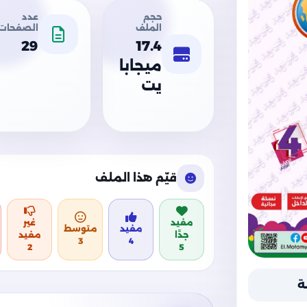
حجم
عدد
الملف
الصفحات
29
17.4
ميجابا
يت
قيّم هذا الملف
مفيد
غير
مفيد
متوسط
جدًا
مفيد
3
4
2
5
ة