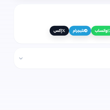
واتساب
تليجرام
إكس