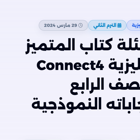
زية
الترم الثاني
29 مارس 2024
لة كتاب المتميز
في اللغة الإنجليزية Connect4
ف الرابع
اباته النموذجية