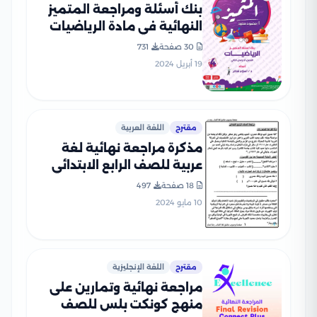
بنك أسئلة ومراجعة المتميز
النهائية في مادة الرياضيات
للصف الرابع الابتدائي ترم ثاني
30 صفحة
731
مع الإجابات النموذجية
19 أبريل 2024
مقترح
اللغة العربية
مذكرة مراجعة نهائية لغة
عربية للصف الرابع الابتدائي
الترم الثاني
18 صفحة
497
10 مايو 2024
مقترح
اللغة الإنجليزية
مراجعة نهائية وتمارين على
منهج كونكت بلس للصف