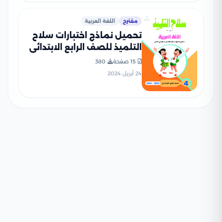
مقترح
اللغة العربية
تحميل نماذج اختبارات سلاح
التلميذ للصف الرابع الابتدائي
في اللغة العربية مع إجاباتها
15 صفحة
380
النموذجية
24 أبريل 2024