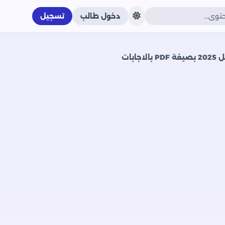
دخول طالب
تسجيل
بات