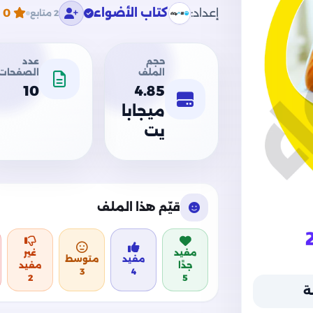
إعداد:
كتاب الأضواء
0
م
2 متابع
حجم
عدد
الملف
الصفحات
10
4.85
ميجابا
يت
قيّم هذا الملف
مفيد
غير
مفيد
متوسط
جدًا
مفيد
3
4
2
5
ة