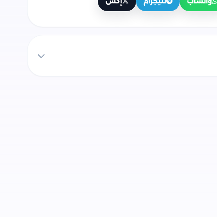
واتساب
تليجرام
إكس