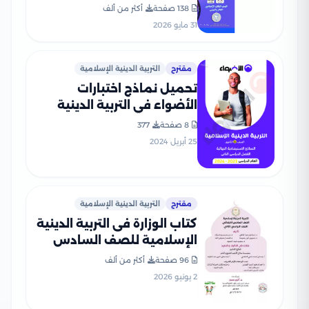
الإعدادي 2026 بصيغة PDF
138 صفحة
أكثر من ألف
31 مايو 2026
مقترح
التربية الدينية الإسلامية
تحميل نماذج اختبارات
الأضواء في التربية الدينية
الاسلامية للصف الثالث
8 صفحة
377
الثانوي مع إجاباتها النموذجية
25 أبريل 2024
مقترح
التربية الدينية الإسلامية
كتاب الوزارة فى التربية الدينية
الإسلامية للصف السادس
الابتدائى الترم الثانى 2026
96 صفحة
أكثر من ألف
بصيغة PDF
2 يونيو 2026