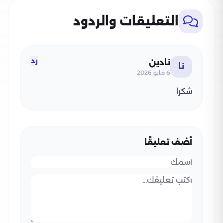
التعليقات والردود
رد
نادين
نا
6 مايو 2026
شكرا
أضف تعليقًا