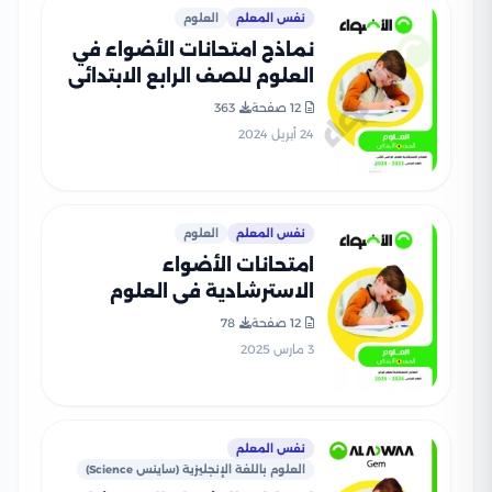
نفس المعلم
العلوم
نماذج امتحانات الأضواء في
العلوم للصف الرابع الابتدائي
الترم الثاني 2024 بصيغة PDF
12 صفحة
363
24 أبريل 2024
نفس المعلم
العلوم
امتحانات الأضواء
الاسترشادية في العلوم
لرابعة ابتدائي على مقرر شهر
12 صفحة
78
فبراير 2025 بصيغة PDF
3 مارس 2025
نفس المعلم
العلوم باللغة الإنجليزية (ساينس Science)