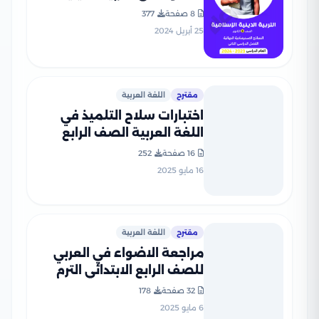
الاسلامية للصف الثالث
8 صفحة
377
الثانوي مع إجاباتها النموذجية
25 أبريل 2024
مقترح
اللغة العربية
اختبارات سلاح التلميذ في
اللغة العربية الصف الرابع
الابتدائي الترم الثاني PDF
16 صفحة
252
بالاجابات
16 مايو 2025
مقترح
اللغة العربية
مراجعة الاضواء في العربي
للصف الرابع الابتدائي الترم
الثاني PDF بالاجابات
32 صفحة
178
6 مايو 2025