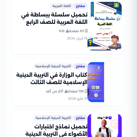
مقترح
اللغة العربية
تحميل سلسلة ببساطة في
اللغة العربية للصف الرابع
الابتدائي الترم الثاني من إعداد
83 صفحة
108
أستاذ بيومي سمير
18 أبريل 2024
مقترح
التربية الدينية الإسلامية
كتاب الوزارة في التربية الدينية
الإسلامية للصف الثالث
الإعدادي 2026 بصيغة PDF
138 صفحة
أكثر من ألف
31 مايو 2026
مقترح
التربية الدينية الإسلامية
تحميل نماذج اختبارات
الأضواء في التربية الدينية