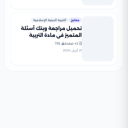
مقترح
التربية الدينية الإسلامية
تحميل مراجعة وبنك أسئلة
المتميز في مادة التربية
الدينية الاسلامية للصف
42 صفحة
735
السادس الابتدائي الترم الثاني
21 أبريل 2024
بالاجابات النموذجية