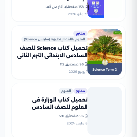
الإعدادي 2026 بصيغة PDF
138 صفحة
أكثر من ألف
31 مايو 2026
مقترح
العلوم باللغة الإنجليزية (ساينس Science)
تحميل كتاب Science للصف
السادس الابتدائي الترم الثاني
2026 بصيغة PDF المنهج
96 صفحة
112
الجديد
1 يونيو 2026
مقترح
العلوم
تحميل كتاب الوزارة فى
العلوم للصف السادس
الابتدائى الترم الثانى 2025
96 صفحة
591
المنهج الجديد بصيغة PDF
8 مارس 2024