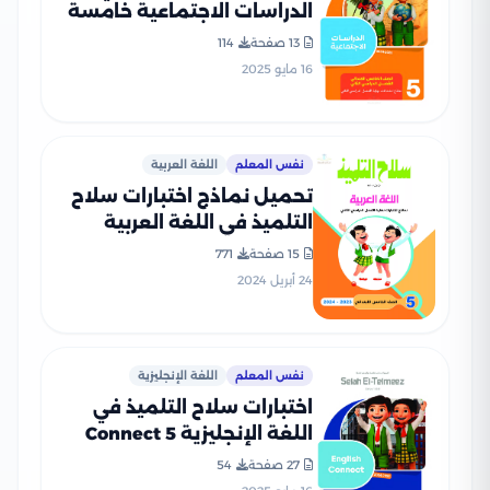
الدراسات الاجتماعية خامسة
ابتدائي الترم الثاني PDF
13 صفحة
114
بالاجابات
16 مايو 2025
نفس المعلم
اللغة العربية
تحميل نماذج اختبارات سلاح
التلميذ في اللغة العربية
للصف الخامس الابتدائي مع
15 صفحة
771
إجاباتها النموذجية
24 أبريل 2024
نفس المعلم
اللغة الإنجليزية
اختبارات سلاح التلميذ في
اللغة الإنجليزية Connect 5
للصف الخامس الابتدائي الترم
27 صفحة
54
الثاني PDF بالاجابات