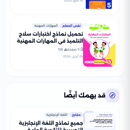
16 مايو 2025
نفس المعلم
المهارات المهنية
تحميل نماذج اختبارات سلاح
التلميذ في المهارات المهنية
للصف الخامس الابتدائي مع
9 صفحة
126
إجاباتها النموذجية
24 أبريل 2024
قد يهمك أيضًا
مقترح
اللغة الإنجليزية
جميع نماذج اللغة الإنجليزية