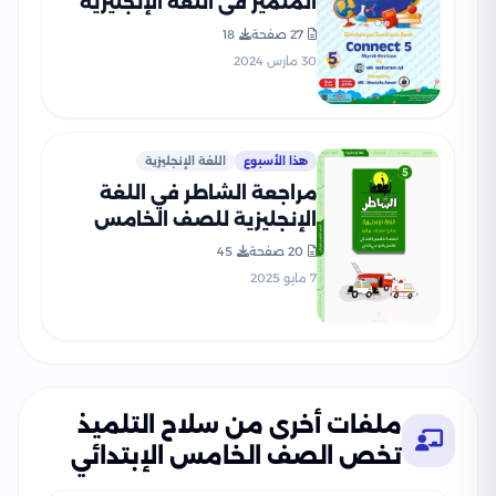
المتميز في اللغة الإنجليزية
Connect 5 لشهر مارس
27 صفحة
18
للصف الخامس الابتدائي مع
30 مارس 2024
إجاباته النموذجية
هذا الأسبوع
اللغة الإنجليزية
مراجعة الشاطر في اللغة
الإنجليزية للصف الخامس
الابتدائي الترم الثاني 2025
20 صفحة
45
PDF بالاجابات
7 مايو 2025
ملفات أخرى من سلاح التلميذ
تخص الصف الخامس الإبتدائي