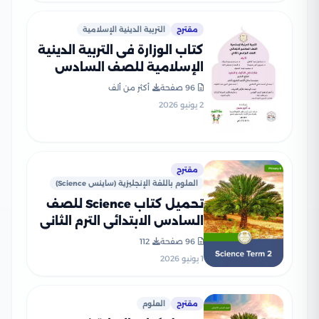
مقترح
التربية الدينية الإسلامية
كتاب الوزارة فى التربية الدينية
الإسلامية للصف السادس
الابتدائى الترم الثانى 2026
96 صفحة
أكثر من ألف
بصيغة PDF
2 يونيو 2026
مقترح
العلوم باللغة الإنجليزية (ساينس Science)
تحميل كتاب Science للصف
السادس الابتدائي الترم الثاني
2026 بصيغة PDF المنهج
96 صفحة
112
الجديد
1 يونيو 2026
مقترح
العلوم