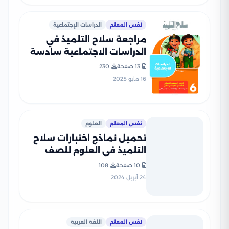
نفس المعلم
الدراسات الإجتماعية
مراجعة سلاح التلميذ في
الدراسات الاجتماعية سادسة
ابتدائي الترم الثاني PDF
13 صفحة
230
بالاجابات
16 مايو 2025
نفس المعلم
العلوم
تحميل نماذج اختبارات سلاح
التلميذ في العلوم للصف
السادس الابتدائي مع إجاباتها
10 صفحة
108
النموذجية
24 أبريل 2024
نفس المعلم
اللغة العربية