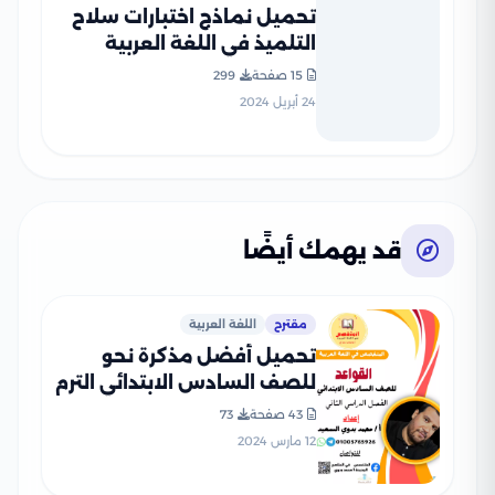
تحميل نماذج اختبارات سلاح
التلميذ في اللغة العربية
للصف السادس الابتدائي مع
15 صفحة
299
إجاباتها النموذجية
24 أبريل 2024
قد يهمك أيضًا
مقترح
اللغة العربية
تحميل أفضل مذكرة نحو
للصف السادس الابتدائي الترم
الثاني 2024 (سلسلة
43 صفحة
73
المتخصص التعليمية)
12 مارس 2024