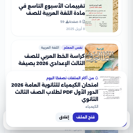
تقييمات الأسبوع التاسع في
مادة اللغة العربية للصف
الثالث الإعدادي الترم الثاني
8 صفحة
59
2025 بصيغة PDF
8 أبريل 2025
نفس المعلم
اللغة العربية
كراسة الخط العربي للصف
الثالث الإعدادي 2026 بصيغة
PDF
66 صفحة
162
من أكثر الملفات تصفحًا اليوم
29 مايو 2026
امتحان الكيمياء للثانوية العامة 2026
الدور الأول PDF لطلاب الصف الثالث
نفس المعلم
العلوم
الثانوي
تحميل كتاب الوزارة فى
الكيمياء
العلوم للصف الثالث الاعدادى
فتح الملف
إغلاق
تحميل
معاينة
2024 بصيغة PDF
148 صفحة
127
4 مارس 2024