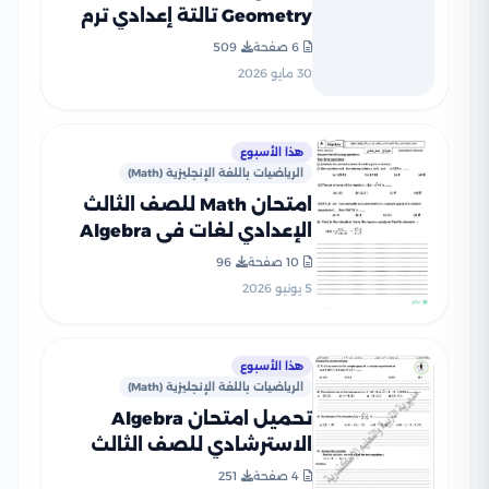
Geometry تالتة إعدادي ترم
ثاني 2026 محافظة
6 صفحة
509
الإسكندرية PDF
30 مايو 2026
هذا الأسبوع
الرياضيات باللغة الإنجليزية (Math)
امتحان Math للصف الثالث
الإعدادي لغات في Algebra
وGeometry محافظة الفيوم
10 صفحة
96
ترم ثاني 2026
5 يونيو 2026
هذا الأسبوع
الرياضيات باللغة الإنجليزية (Math)
تحميل امتحان Algebra
الاسترشادي للصف الثالث
الإعدادي لغات الترم الثاني
4 صفحة
251