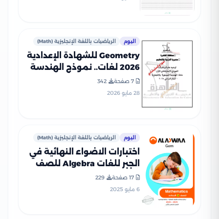
اليوم
الرياضيات باللغة الإنجليزية (Math)
Geometry للشهادة الإعدادية
2026 لغات.. نموذج الهندسة
الاسترشادي من تعليم
7 صفحة
342
القاهرة PDF
28 مايو 2026
اليوم
الرياضيات باللغة الإنجليزية (Math)
اختبارات الاضواء النهائية في
الجبر للغات Algebra للصف
الثالث الإعدادي الترم الثاني
17 صفحة
229
2025 PDF بالاجابات
6 مايو 2025