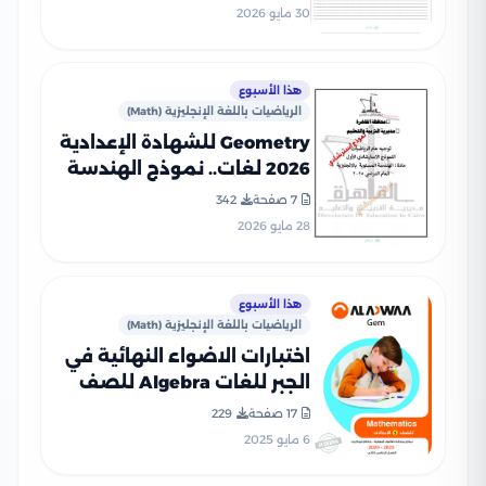
2026 محافظة الإسكندرية
30 مايو 2026
هذا الأسبوع
الرياضيات باللغة الإنجليزية (Math)
Geometry للشهادة الإعدادية
2026 لغات.. نموذج الهندسة
الاسترشادي من تعليم
7 صفحة
342
القاهرة PDF
28 مايو 2026
هذا الأسبوع
الرياضيات باللغة الإنجليزية (Math)
اختبارات الاضواء النهائية في
الجبر للغات Algebra للصف
الثالث الإعدادي الترم الثاني
17 صفحة
229
2025 PDF بالاجابات
6 مايو 2025