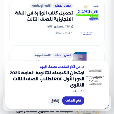
نفس المعلم
اللغة الإنجليزية
تحميل كتاب الوزارة فى اللغة
الانجليزية للصف الثالث
الاعدادى 2024 بصيغة PDF
136 صفحة
455
4 مارس 2024
نفس المعلم
اللغة العربية
كتاب الوزارة فى اللغة العربية
من أكثر الملفات تصفحًا اليوم
للصف الثالث الاعدادى عام
امتحان الكيمياء للثانوية العامة 2026
2026 PDF
122 صفحة
667
الدور الأول PDF لطلاب الصف الثالث
3 يونيو 2026
الثانوي
الكيمياء
نفس المعلم
فتح الملف
إغلاق
تحميل
معاينة
تكنولوجيا المعلومات والاتصالات لغات ICT
تقييمات الأسبوع العاشر في