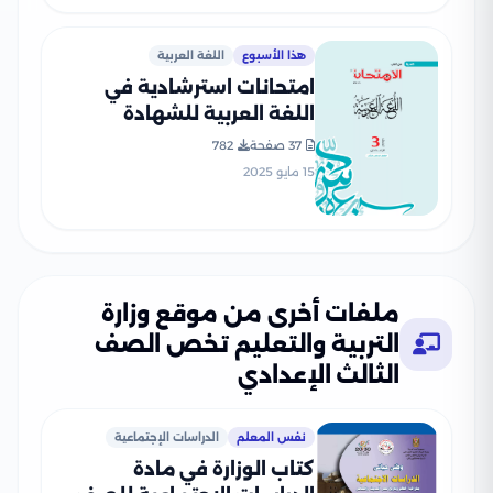
هذا الأسبوع
اللغة العربية
امتحانات استرشادية في
اللغة العربية للشهادة
الإعدادية الترم الثاني من كتاب
37 صفحة
782
الامتحان بصيغة PDF
15 مايو 2025
بالاجابات
ملفات أخرى من موقع وزارة
التربية والتعليم تخص الصف
الثالث الإعدادي
نفس المعلم
الدراسات الإجتماعية
كتاب الوزارة في مادة