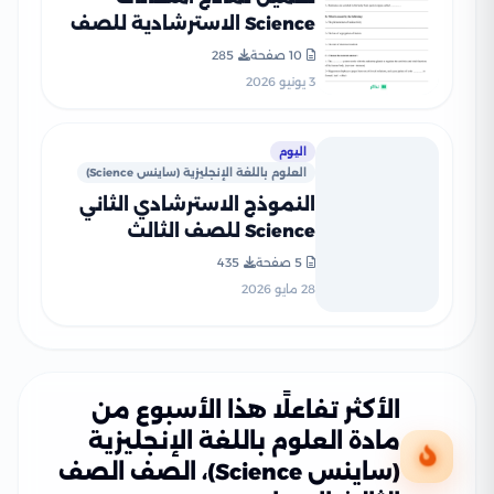
Science الاسترشادية للصف
الثالث الإعدادي لغات
10 صفحة
285
محافظة الجيزة الترم الثاني
3 يونيو 2026
2026 PDF
اليوم
العلوم باللغة الإنجليزية (ساينس Science)
النموذج الاسترشادي الثاني
Science للصف الثالث
الإعدادي 2026 محافظة
5 صفحة
435
القاهرة PDF
28 مايو 2026
الأكثر تفاعلًا هذا الأسبوع من
مادة العلوم باللغة الإنجليزية
(ساينس Science)، الصف الصف