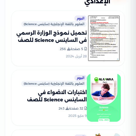
الإعدادي
اليوم
العلوم باللغة الإنجليزية (ساينس Science)
تحميل نموذج الوزارة الرسمي
في الساينس Science للصف
الثالث الإعدادي الفصل
5 صفحة
256
الدراسي الثاني 2024
28 أبريل 2024
اليوم
العلوم باللغة الإنجليزية (ساينس Science)
اختبارات الاضواء في
الساينس Science للصف
الثالث الإعدادي الترم الثاني
32 صفحة
243
2025 PDF بنظام البوكليت
9 مايو 2025
بالاجابات