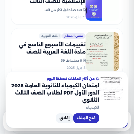
الإسلامية للصف الثالث
الإعدادي 2026 بصيغة PDF
138 صفحة
أكثر من ألف
31 مايو 2026
نفس المعلم
اللغة العربية
تقييمات الأسبوع التاسع في
مادة اللغة العربية للصف
الثالث الإعدادي الترم الثاني
8 صفحة
59
2025 بصيغة PDF
8 أبريل 2025
من أكثر الملفات تصفحًا اليوم
امتحان الكيمياء للثانوية العامة 2026
نفس المعلم
العلوم
الدور الأول PDF لطلاب الصف الثالث
تحميل كتاب الوزارة فى
الثانوي
العلوم للصف الثالث الاعدادى
الكيمياء
2024 بصيغة PDF
148 صفحة
127
فتح الملف
إغلاق
4 مارس 2024
تحميل
معاينة