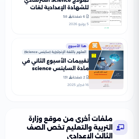
نموذج Science استرشادي
للشهادة الإعدادية لغات
محافظة الفيوم ترم ثاني
6 صفحة
58
2026 PDF
5 يونيو 2026
هذا الأسبوع
العلوم باللغة الإنجليزية (ساينس Science)
تقييمات الأسبوع الثاني في
مادة الساينس science
للصف الثالث الاعدادي الترم
2 صفحة
131
الثاني 2025 بصيغة PDF
16 فبراير 2025
ملفات أخرى من موقع وزارة
التربية والتعليم تخص الصف
الثالث الإعدادي